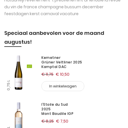
natuurwijn
evenement
't preuvenemint
ar lenoble
la revue
du vin de france
champagne
bussum
december
feestdagen
kerst
carnaval
vacature
Speciaal aanbevolen voor de maand
augustus!
Kemetner
Grüner Veltliner 2025
Kamptal DAC
€ 11,75
€ 10,50
0,75 L
In winkelwagen
l'Etoile du Sud
2025
Mont Baudile IGP
€ 8,25
€ 7,50