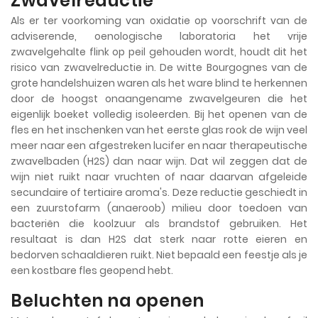
Zwavelreductie
Als er ter voorkoming van oxidatie op voorschrift van de
adviserende, oenologische laboratoria het vrije
zwavelgehalte flink op peil gehouden wordt, houdt dit het
risico van zwavelreductie in. De witte Bourgognes van de
grote handelshuizen waren als het ware blind te herkennen
door de hoogst onaangename zwavelgeuren die het
eigenlijk boeket volledig isoleerden. Bij het openen van de
fles en het inschenken van het eerste glas rook de wijn veel
meer naar een afgestreken lucifer en naar therapeutische
zwavelbaden (H2S) dan naar wijn. Dat wil zeggen dat de
wijn niet ruikt naar vruchten of naar daarvan afgeleide
secundaire of tertiaire aroma's. Deze reductie geschiedt in
een zuurstofarm (anaeroob) milieu door toedoen van
bacteriën die koolzuur als brandstof gebruiken. Het
resultaat is dan H2S dat sterk naar rotte eieren en
bedorven schaaldieren ruikt. Niet bepaald een feestje als je
een kostbare fles geopend hebt.
Beluchten na openen