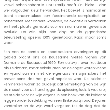
vrijwel onherkenbaar is. Het uiterlijk heeft z'n bleke – dan
wel volgouden kleur hervonden. Het boeket is normaal en
toont schaamteloos een fascinerende complexiteit en
mineraliteit. Met andere woorden, de oxidatie is vertrokken
en heeft plaats gemaakt voor een normale en gewenste
evolutie. De wijn blijkt een dag na de gigantische
teleurstelling opeens 100% genietbaar. Raar, maar soms
waar.
Een van de eerste en spectaculaire ervaringen op dit
gebied bracht ons de Roussanne Vieilles Vignes van
Domaine de Beaucastel 1990. Een cultwijn, even kostbaar
als zeldzaam, maar enkele jaren na de oogst waren vriend
en vijand samen met de eigenaars en wijnmakers het
erover eens dat het geval hopeloos was. De oxidatie-
kenmerken waren zo duidelijk dat vernietiging van de wijn
de meest voor de hand liggende oplossing leek. Ik was erbij
en stelde voor de wijn ergens in een hoek van de kelder te
leggen onder toedekking van een flinke partij rood. De jaren
verstreken en de wijn werd vergeten tot de dag dat de