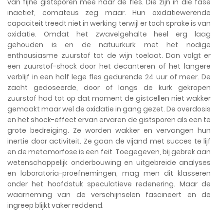
van fijne gistsporen mee naar de fles. Die zijn in die fase
inactief, comateus zeg maar. Hun oxidatiewerende
capaciteit treedt niet in werking terwijl er toch sprake is van
oxidatie. Omdat het zwavelgehalte heel erg laag
gehouden is en de natuurkurk met het nodige
enthousiasme zuurstof tot de wijn toelaat. Dan volgt er
een zuurstof-shock door het decanteren of het langere
verblijf in een half lege fles gedurende 24 uur of meer. De
zacht gedoseerde, door of langs de kurk gekropen
zuurstof had tot op dat moment de gistcellen niet wakker
gemaakt maar wel de oxidatie in gang gezet. De overdosis
en het shock-effect ervan ervaren de gistsporen als een te
grote bedreiging. Ze worden wakker en vervangen hun
inertie door activiteit. Ze gaan de vijand met succes te lijf
en de metamorfose is een feit. Toegegeven, bij gebrek aan
wetenschappelijk onderbouwing en uitgebreide analyses
en laboratoria-proefnemingen, mag men dit klasseren
onder het hoofdstuk speculatieve redenering. Maar de
waarneming van de verschijnselen fascineert en de
ingreep blijkt vaker reddend.