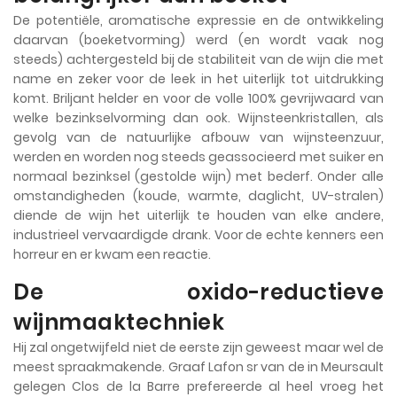
De potentiële, aromatische expressie en de ontwikkeling
daarvan (boeketvorming) werd (en wordt vaak nog
steeds) achtergesteld bij de stabiliteit van de wijn die met
name en zeker voor de leek in het uiterlijk tot uitdrukking
komt. Briljant helder en voor de volle 100% gevrijwaard van
welke bezinkselvorming dan ook. Wijnsteenkristallen, als
gevolg van de natuurlijke afbouw van wijnsteenzuur,
werden en worden nog steeds geassocieerd met suiker en
normaal bezinksel (gestolde wijn) met bederf. Onder alle
omstandigheden (koude, warmte, daglicht, UV-stralen)
diende de wijn het uiterlijk te houden van elke andere,
industrieel vervaardigde drank. Voor de echte kenners een
horreur en er kwam een reactie.
De oxido-reductieve
wijnmaaktechniek
Hij zal ongetwijfeld niet de eerste zijn geweest maar wel de
meest spraakmakende. Graaf Lafon sr van de in Meursault
gelegen Clos de la Barre prefereerde al heel vroeg het