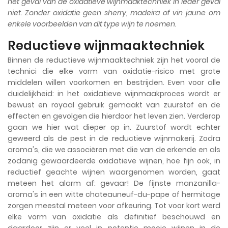
het geval van de oxidatieve wijnmaaktechniek in ieder geval
niet. Zonder oxidatie geen sherry, madeira of vin jaune om
enkele voorbeelden van dit type wijn te noemen.
Reductieve wijnmaaktechniek
Binnen de reductieve wijnmaaktechniek zijn het vooral de
technici die elke vorm van oxidatie-risico met grote
middelen willen voorkomen en bestrijden. Even voor alle
duidelijkheid: in het oxidatieve wijnmaakproces wordt er
bewust en royaal gebruik gemaakt van zuurstof en de
effecten en gevolgen die hierdoor het leven zien. Verderop
gaan we hier wat dieper op in. Zuurstof wordt echter
geweerd als de pest in de reductieve wijnmakerij. Zodra
aroma's, die we associëren met die van de erkende en als
zodanig gewaardeerde oxidatieve wijnen, hoe fijn ook, in
reductief geachte wijnen waargenomen worden, gaat
meteen het alarm af: gevaar! De fijnste manzanilla-
aroma's in een witte chateauneuf-du-pape of hermitage
zorgen meestal meteen voor afkeuring. Tot voor kort werd
elke vorm van oxidatie als definitief beschouwd en