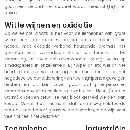
daardoor zijn er veel in potentie mooie wijnen in de
gootsteen beland. Het oordeel wordt meestal (te) snel
geveld.
Witte wijnen en oxidatie
Op de eerste plaats is het voor de liefhebber van grote
wijnen echt de moeite waard om eens te kijken of die
nobele, met oxidatie verband houdende aroma’s het
genieten echt verhinderen. En of dit terecht is. De
verrassing, of liever het onverwachte, brengt velen op
smaakgebied in onzekerheid. Bij twijfel of iets wel of niet
hoort, slaat de waarneming heel snel door naar het
negatieve. De conditionering kan heel ingrijpende gevolgen
hebben en dit kan zover gaan dat proefpersonen
verbrandingsverschijnselen in relatie tot kleur (rood =
warm) opdeden terwijl ze net bloot gesteld werden aan
koude. Vanaf het moment dat oxidatie-gerelateerde
aroma's met bederf geassocieerd worden, is de wijn voor
velen al heel snel bedorven.
Technische, industriële