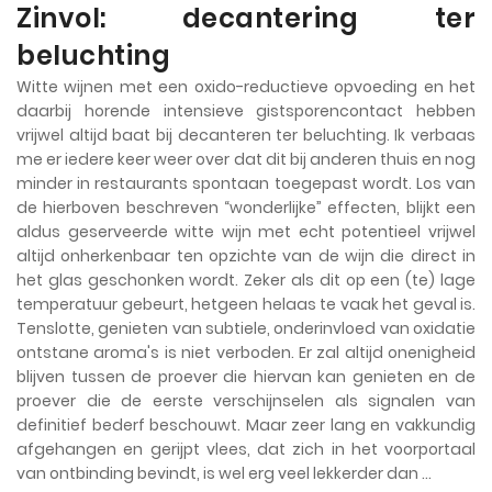
Zinvol: decantering ter
beluchting
Witte wijnen met een oxido-reductieve opvoeding en het
daarbij horende intensieve gistsporencontact hebben
vrijwel altijd baat bij decanteren ter beluchting. Ik verbaas
me er iedere keer weer over dat dit bij anderen thuis en nog
minder in restaurants spontaan toegepast wordt. Los van
de hierboven beschreven “wonderlijke” effecten, blijkt een
aldus geserveerde witte wijn met echt potentieel vrijwel
altijd onherkenbaar ten opzichte van de wijn die direct in
het glas geschonken wordt. Zeker als dit op een (te) lage
temperatuur gebeurt, hetgeen helaas te vaak het geval is.
Tenslotte, genieten van subtiele, onderinvloed van oxidatie
ontstane aroma's is niet verboden. Er zal altijd onenigheid
blijven tussen de proever die hiervan kan genieten en de
proever die de eerste verschijnselen als signalen van
definitief bederf beschouwt. Maar zeer lang en vakkundig
afgehangen en gerijpt vlees, dat zich in het voorportaal
van ontbinding bevindt, is wel erg veel lekkerder dan …