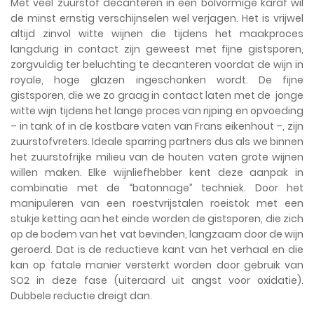
Met veel zuurstof decanteren in een bolvormige karaf wil
de minst ernstig verschijnselen wel verjagen. Het is vrijwel
altijd zinvol witte wijnen die tijdens het maakproces
langdurig in contact zijn geweest met fijne gistsporen,
zorgvuldig ter beluchting te decanteren voordat de wijn in
royale, hoge glazen ingeschonken wordt. De fijne
gistsporen, die we zo graag in contact laten met de jonge
witte wijn tijdens het lange proces van rijping en opvoeding
– in tank of in de kostbare vaten van Frans eikenhout –, zijn
zuurstofvreters. Ideale sparring partners dus als we binnen
het zuurstofrijke milieu van de houten vaten grote wijnen
willen maken. Elke wijnliefhebber kent deze aanpak in
combinatie met de “batonnage” techniek. Door het
manipuleren van een roestvrijstalen roeistok met een
stukje ketting aan het einde worden de gistsporen, die zich
op de bodem van het vat bevinden, langzaam door de wijn
geroerd. Dat is de reductieve kant van het verhaal en die
kan op fatale manier versterkt worden door gebruik van
SO2 in deze fase (uiteraard uit angst voor oxidatie).
Dubbele reductie dreigt dan.