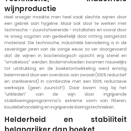
wijnproductie
Heel vroeger maakte men heel vaak slechte wijnen door
een gebrek aan hygiëne. Maar ook door te werken met
technische – zuurstofwerende - installaties en vooral door
te vroeg oogsten van gedeeltelijk door rotting aangetast
materiaal. Die technische, industriële benadering is in de
zeventiger jaren van de vorige eeuw zo ver doorgevoerd
dat de wijnen in bacteriologisch opzicht erg steriel en
“smakeloos” werden. Bodeminvloeden kwamen nauwelijks
tot uitdrukking en de boeketontwikkeling werd ernstig
belemmerd door een overdosis aan zwavel (100% reductief
en steriliserend) in combinatie met een 100% reductieve
werkwijze (geen zuurstof!). Daar kwam nog bij het
“uitkleden” van de wijn door ingrijpende
stabiliseringsprogramma's: extreme vorm van filteren,
koudebehandeling en ingrijpende klaringstechnieken.
Helderheid en stabiliteit
belangrijker dan boeket