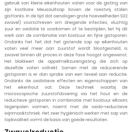
gebruik van kleine eikenhouten vaten voor de gisting van
zijn kostbare Meusaultsap boven de roestvrij stalen
gisttanks. In de tijd dat oenologen grote hoeveelheden S02
zwavel) voorschreven om dreigende infecties, vluchtig
zuur en oxidatie te voorkomen of te bestrijden, liet hij dit
werk aan de combinatie van koolzuur en fijne gistsporen.
Ondanks het feit dat het gistende sap op eikenhouten
vaten veel meer aan zuurstof wordt blootgesteld, is
zwavel binnen dit proces in deze fase hoogst ongewenst.
Het blokkeert de appelmelkzurengisting die zich op
dezelfde vaten voltrekt. Samen met de reducerende
gistsporen is er dan sprake van een teveel aan reductie.
Ondanks de oxidatieve effecten en eigenschappen van
het eikenhout vat. Deze techniek waarbij de
microscopische zuurstofdosering via het hout en de
reductieve gistsporen in combinatie met koolzuur elkaars
tegenpolen vormen, noemt met de oxido-reductieve
wijnmaaktchniek. Het zeer hygiënisch werken met sap van
topkwaliteit vormt de basis van goede resultaten.