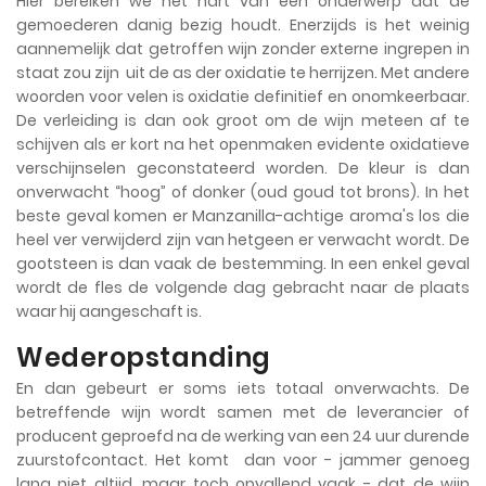
Hier bereiken we het hart van een onderwerp dat de
gemoederen danig bezig houdt. Enerzijds is het weinig
aannemelijk dat getroffen wijn zonder externe ingrepen in
staat zou zijn uit de as der oxidatie te herrijzen. Met andere
woorden voor velen is oxidatie definitief en onomkeerbaar.
De verleiding is dan ook groot om de wijn meteen af te
schijven als er kort na het openmaken evidente oxidatieve
verschijnselen geconstateerd worden. De kleur is dan
onverwacht “hoog” of donker (oud goud tot brons). In het
beste geval komen er Manzanilla-achtige aroma's los die
heel ver verwijderd zijn van hetgeen er verwacht wordt. De
gootsteen is dan vaak de bestemming. In een enkel geval
wordt de fles de volgende dag gebracht naar de plaats
waar hij aangeschaft is.
Wederopstanding
En dan gebeurt er soms iets totaal onverwachts. De
betreffende wijn wordt samen met de leverancier of
producent geproefd na de werking van een 24 uur durende
zuurstofcontact. Het komt dan voor - jammer genoeg
lang niet altijd, maar toch opvallend vaak - dat de wijn