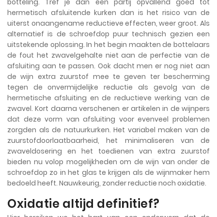
botteling. Tref je dan een partij opvallend goed tot
hermetisch afsluitende kurken dan is het risico van de
uiterst onaangename reductieve effecten, weer groot. Als
alternatief is de schroefdop puur technisch gezien een
uitstekende oplossing. In het begin maakten de bottelaars
de fout het zwavelgehalte niet aan de perfectie van de
afsluiting aan te passen. Ook dacht men er nog niet aan
de wijn extra zuurstof mee te geven ter bescherming
tegen de onvermijdelijke reductie als gevolg van de
hermetische afsluiting en de reductieve werking van de
zwavel. Kort daarna verschenen er artikelen in de wijnpers
dat deze vorm van afsluiting voor evenveel problemen
zorgden als de natuurkurken. Het variabel maken van de
zuurstofdoorlaatbaarheid, het minimaliseren van de
zwaveldosering en het toedienen van extra zuurstof
bieden nu volop mogelijkheden om de wijn van onder de
schroefdop zo in het glas te krijgen als de wijnmaker hem
bedoeld heeft. Nauwkeurig, zonder reductie noch oxidatie.
Oxidatie altijd definitief?