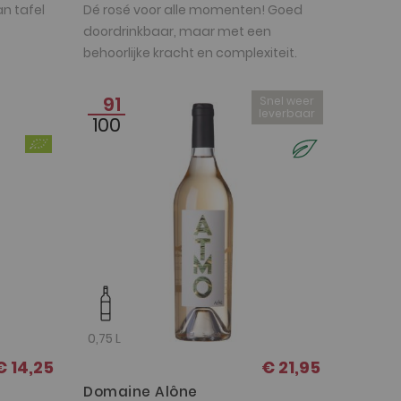
an tafel
Dé rosé voor alle momenten! Goed
doordrinkbaar, maar met een
behoorlijke kracht en complexiteit.
91
Snel weer
leverbaar
100
0,75 L
€ 14,25
€ 21,95
Domaine Alône