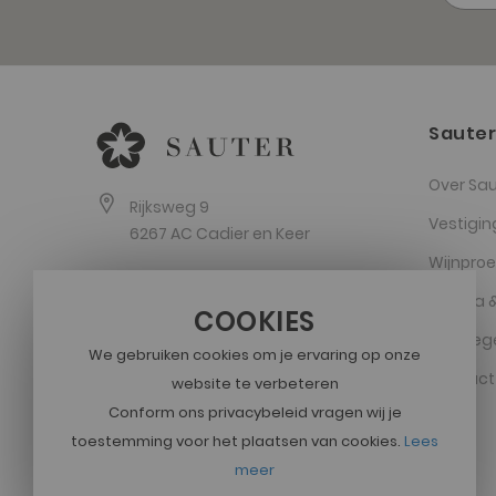
Sauter
Over Sau
Rijksweg 9
Vestigin
6267 AC Cadier en Keer
Wijnproe
Contactformulier
Horeca &
COOKIES
043 – 363 77 99
Relatie
We gebruiken cookies om je ervaring op onze
Contact
website te verbeteren
Conform ons privacybeleid vragen wij je
toestemming voor het plaatsen van cookies.
Lees
meer