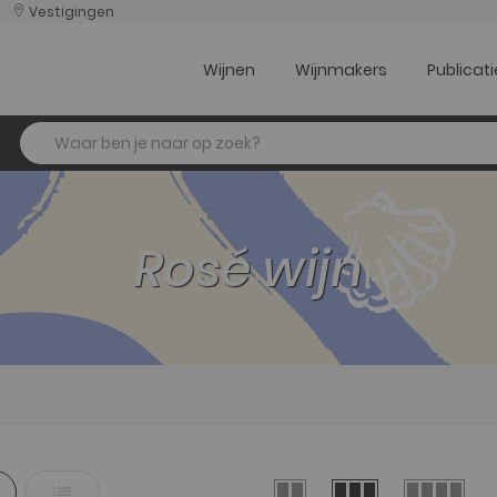
|
Vestigingen
Wijnen
Wijnmakers
Publicati
Zoek
Rosé wijn
o-
Lijst