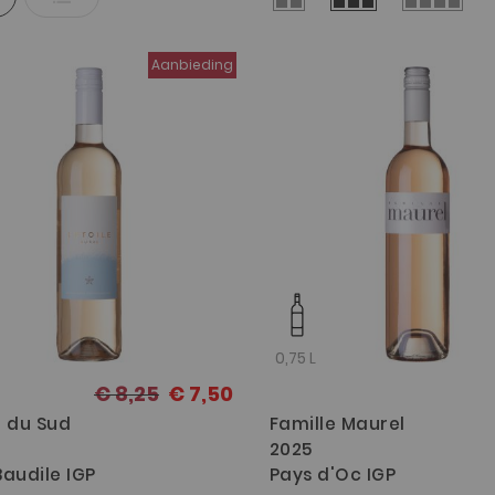
el
Aanbieding
0,75 L
€ 8,25
€ 7,50
le du Sud
Famille Maurel
2025
audile IGP
Pays d'Oc IGP