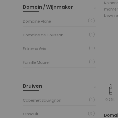
No nons
Domein / Wijnmaker
moment
bewijze
2
Domaine Alône
1
Domaine de Coussan
1
Extreme Gris
1
Famille Maurel
Druiven
0,75 L
1
Cabernet Sauvignon
5
Cinsault
Domai