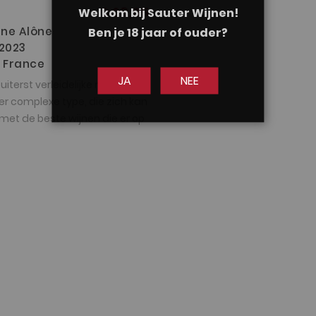
€ 28,95
Welkom bij Sauter Wijnen!
ne Alône
Ben je 18 jaar of ouder?
 2023
e France
JA
NEE
 uiterst verleidelijke rosé van
r complexe type, die zich kan
et de beste wijnen die er op
ment wereldwijd beschikbaar