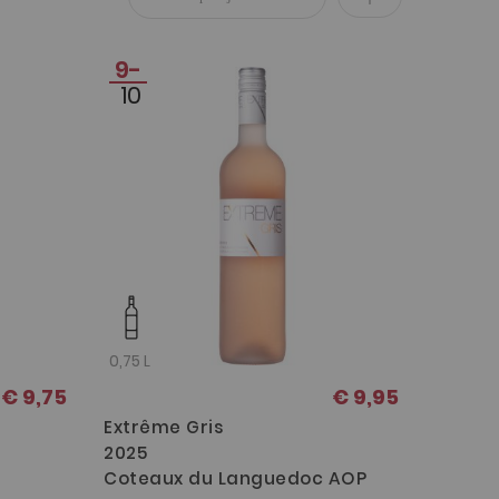
hoog
9-
naar
10
laag
sorteren
0,75 L
€ 9,75
€ 9,95
Extrême Gris
2025
Coteaux du Languedoc AOP