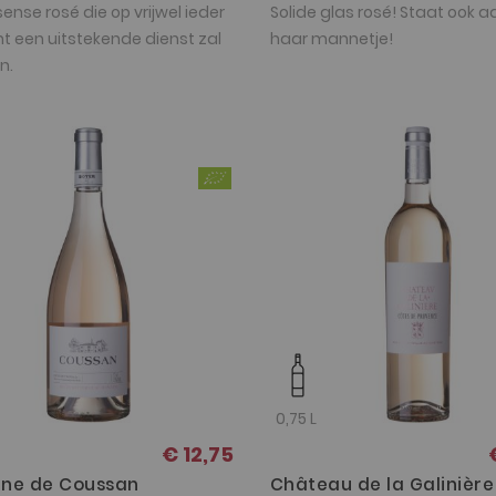
ense rosé die op vrijwel ieder
Solide glas rosé! Staat ook a
 een uitstekende dienst zal
haar mannetje!
n.
0,75 L
€ 12,75
ne de Coussan
Château de la Galinière