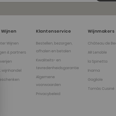
 Wijnen
Klantenservice
Wijnmakers
ter Wijnen
Bestellen, bezorgen,
Château de Be
afhalen en betalen
gen & partners
AR Lenoble
Kwaliteits- en
verijen
la Spinetta
tevredenheidsgarantie
 wijnhandel
Inama
Algemene
geschenken
Gagliole
voorwaarden
Tomàs Cusiné
Privacybeleid