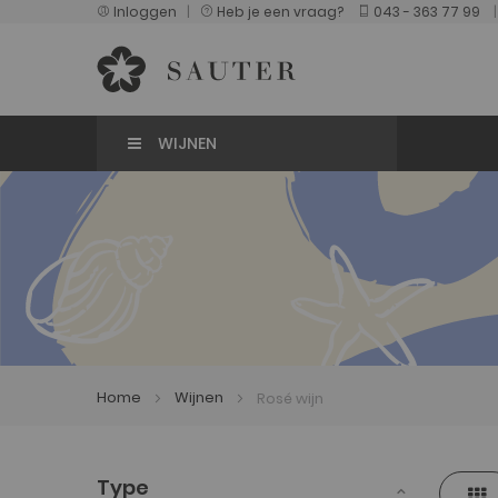
Inloggen
|
Heb je een vraag?
043 - 363 77 99
WIJNEN
Home
Wijnen
Rosé wijn
Tonen
Type
Fot