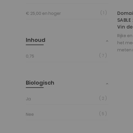
1
Domai
€ 25,00
en hoger
SABLE
Vin d
Rijke en
Inhoud
het mee
meten m
7
0,75
dit mo
zijn.
Biologisch
2
Ja
5
Nee