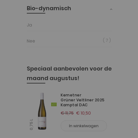
Bio-dynamisch
Ja
7
Nee
Speciaal aanbevolen voor de
maand augustus!
Kemetner
Grüner Veltliner 2025
Kamptal DAC
€ 11,75
€ 10,50
0,75 L
In winkelwagen