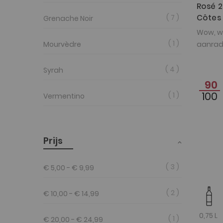
Rosé 
Côtes
7
Grenache Noir
Wow, wa
1
Mourvèdre
aanrad
4
Syrah
90
100
1
Vermentino
Prijs
3
€ 5,00
-
€ 9,99
2
€ 10,00
-
€ 14,99
0,75 L
1
€ 20,00
-
€ 24,99