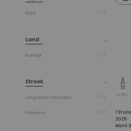
als
tab
7
Rosé
Land
7
Frankrijk
Streek
0,75 L
4
Languedoc-Roussillon
l'Etoi
3
Provence
2025
Mont B