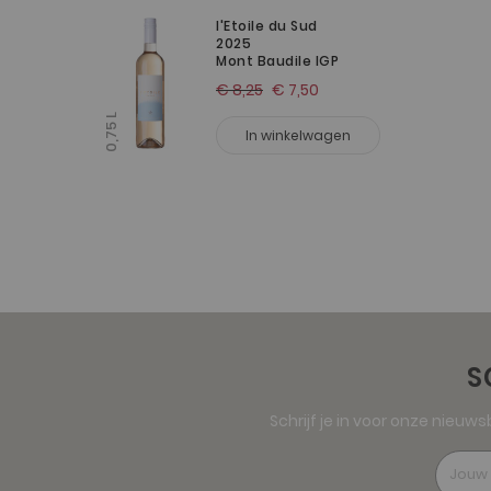
l'Etoile du Sud
2025
Mont Baudile IGP
€ 8,25
€ 7,50
0,75 L
In winkelwagen
S
Schrijf je in voor onze nieuw